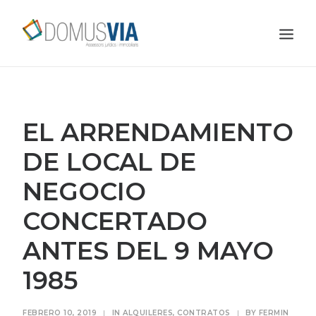
INICIO
NOSOTROS
EL ARRENDAMIENTO
SERVICIOS
DE LOCAL DE
CONTACTO
NEGOCIO
SOLICÍTENOS PRESUPUESTO
CONCERTADO
BLOG
ANTES DEL 9 MAYO
1985
FEBRERO 10, 2019
|
IN
ALQUILERES
,
CONTRATOS
|
BY
FERMIN