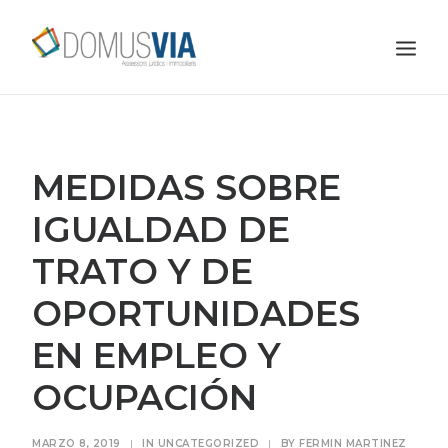
INICIO
NOSOTROS
MEDIDAS SOBRE
SERVICIOS
IGUALDAD DE
CONTACTO
TRATO Y DE
SOLICÍTENOS PRESUPUESTO
OPORTUNIDADES
BLOG
EN EMPLEO Y
OCUPACIÓN
MARZO 8, 2019
|
IN
UNCATEGORIZED
|
BY
FERMIN MARTINEZ